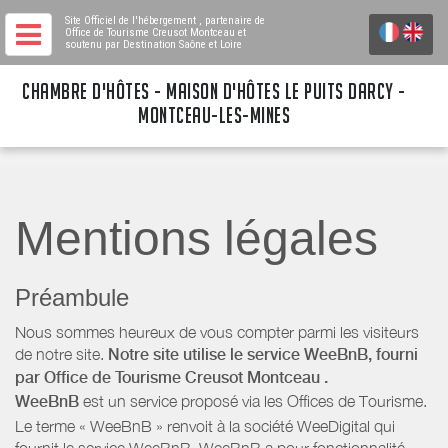
Site Officiel de l'hébergement
, partenaire de
Office de Tourisme Creusot Montceau
et
soutenu par Destination Saône et Loire
CHAMBRE D'HÔTES - MAISON D'HÔTES LE PUITS DARCY -
MONTCEAU-LES-MINES
Mentions légales
Préambule
Nous sommes heureux de vous compter parmi les visiteurs
de notre site.
Notre site utilise le service WeeBnB, fourni
par
Office de Tourisme Creusot Montceau
.
WeeBnB
est un service proposé via les Offices de Tourisme.
Le terme « WeeBnB » renvoit à la société WeeDigital qui
fournit le service WeeBnB. WeeBnB a pour fonctionnalité